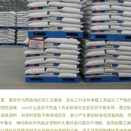
重要。重庆作为西南地区的工业重镇，其化工行业对承载工具提出了严格
理想选择。\n\n什么是田字托盘？其名称源自支架呈田字格布局，通过
料袋装原料，卸货时抓取平衡表现优良，较少产生磨损标签或泄漏风险。
易中毒化，钢结构化学风险反馈制约大量封装问题自不增破。选用如聚乙烯
件以强化抗跌载等特定化合物流中管稳型运输，落实顶层抑制缓转零倾状