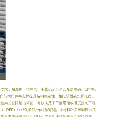
的要求：耐腐蚀、抗冲击、承载稳定且适合多层堆码。田字托
纵向与横向井字支撑提升结构稳定性。相比双面或九脚托盘，
托盘架的空隙清洁简便，有效满足了甲醛用储或湿度控制工程
（HDPE）制成化学保护体能的托盘–原材料耐受酸碱腐蚀良
效果尤出自修挤变板耐架联动试象件评抗压累积性实益益高。