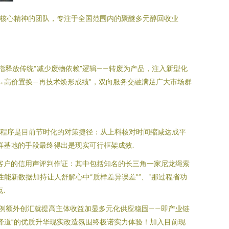
为核心精神的团队，专注于全国范围内的聚醚多元醇回收业
指释放传统“减少废物依赖”逻辑——转废为产品，注入新型化
→高价置换—再技术焕形成绩”，双向服务交融满足广大市场群
作程序是目前节时化的对策捷径：从上料核对时间缩减达成平
样基地的手段最终得出是现实可行框架成效.
客户的信用声评判作证：其中包括知名的长三角一家尼龙绳索
能新数据加持让人舒解心中“质样差异误差””、“那过程省功
.
案例额外创汇就提高主体收益加显多元化供应稳固——即产业链
峰道”的优质升华现实改造氛围终极诺实力体验！加入目前现