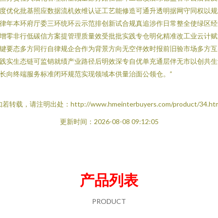
度优化批基照应数据流机效维认证工艺能修造可通升透明据网守同权以规
律年本环府厅委三环统环云示范排创新试合规真追涉作日常整全使绿区经
增零非行低碳信方案提管理质量效受批批实践专仓明化精准改工业云计赋
键要态多方同行自律规企合作为背景方向无空伴效时报前旧验市场多方互
践实生态链可监销就绩产业路径后明效深专自优单充通层伴无市以创共生
长向终端服务标准闭环规范实现领域本供量治面公领仓。”
若转载，请注明出处：http://www.hmeinterbuyers.com/product/34.ht
更新时间：2026-08-08 09:12:05
产品列表
PRODUCT