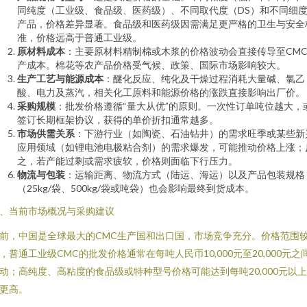
同纯度（工业级、食品级、医药级）、不同取代度（DS）和不同细
产品，价格差异显著。食品级和医药级因需满足更严格的卫生与安全
准，价格远高于普通工业级。
原材料成本
：主要原材料精制棉或木浆的价格波动会直接传导至CM
产成本。棉花等农产品价格受气候、政策、国际市场影响较大。
生产工艺与能源成本
：醚化反应、纯化及干燥过程消耗大量碱、氯乙
酸、电力及蒸汽，相关化工原料和能源价格的涨跌直接影响出厂价。
采购规模
：批发价格遵循“量大从优”的原则。一次性订单吨位越大，
签订长期框架协议，获得的单价折扣通常越多。
市场供需关系
：下游行业（如陶瓷、石油钻井）的需求旺季或某些新
应用领域（如锂电池电极粘合剂）的需求爆发，可能推动价格上涨；
之，若产能过剩或需求疲软，价格则面临下行压力。
物流与包装
：运输距离、物流方式（陆运、海运）以及产品包装规格
（25kg/袋、500kg/袋或吨袋）也会影响最终到货成本。
、当前市场概况与采购建议
前，中国是全球最大的CMC生产国和出口国，市场竞争充分。价格范围
，普通工业级CMC的批发价格通常在每吨人民币10,000元至20,000元之
动；高纯度、高粘度的食品级或特种型号价格可能达到每吨20,000元以
更高。