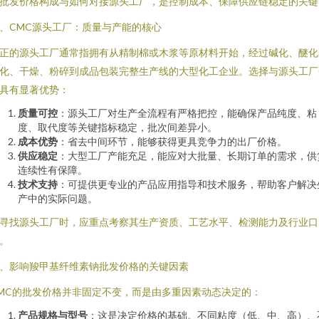
批发价格构成与如何对接源头工厂，是控制成本、保障供应链稳定的关键
、CMC源头工厂：质量与产能的核心
正的源头工厂通常指拥有从精制棉或木浆等原材料开始，经过碱化、醚化
化、干燥、粉碎到成品包装完整生产线的大型化工企业。选择与源头工厂
具有显著优势：
质量可控
：源头工厂对生产全流程有严格把控，能确保产品纯度、粘
度、取代度等关键指标稳定，批次间差异小。
成本优势
：省去中间环节，能够获得更具竞争力的出厂价格。
供应稳定
：大型工厂产能充足，能应对大批量、长期订单的需求，供
连续性有保障。
技术支持
：可提供更专业的产品应用指导和技术服务，帮助客户解决
产中的实际问题。
寻找源头工厂时，应重点考察其生产资质、工艺水平、检测能力及行业口
。
、影响羧甲基纤维素钠批发价格的关键因素
MC的批发价格并非固定不变，而是由多重因素动态决定的：
产品规格与型号
：这是决定价格的基础。不同粘度（低、中、高）、