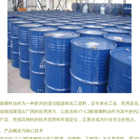
基燃料油作为一种新兴的清洁能源和化工原料，近年来在工业、民用及化
成领域展现出广阔的应用潜力。山东吉特JT-C2醇基燃料油作为其中的代
产品，凭借其独特的技术优势和市场定位，正逐步成为行业关注的焦点。
、产品概述与核心技术
东吉特JT-C2醇基燃料油是以醇类（如甲醇、乙醇等）为主要原料，通过