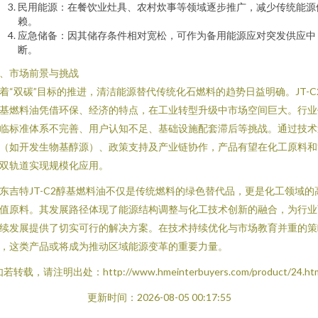
民用能源：在餐饮业灶具、农村炊事等领域逐步推广，减少传统能源
赖。
应急储备：因其储存条件相对宽松，可作为备用能源应对突发供应中
断。
、市场前景与挑战
着“双碳”目标的推进，清洁能源替代传统化石燃料的趋势日益明确。JT-C
基燃料油凭借环保、经济的特点，在工业转型升级中市场空间巨大。行业
临标准体系不完善、用户认知不足、基础设施配套滞后等挑战。通过技术
（如开发生物基醇源）、政策支持及产业链协作，产品有望在化工原料和
双轨道实现规模化应用。
东吉特JT-C2醇基燃料油不仅是传统燃料的绿色替代品，更是化工领域的
值原料。其发展路径体现了能源结构调整与化工技术创新的融合，为行业
续发展提供了切实可行的解决方案。在技术持续优化与市场教育并重的策
，这类产品或将成为推动区域能源变革的重要力量。
若转载，请注明出处：http://www.hmeinterbuyers.com/product/24.ht
更新时间：2026-08-05 00:17:55