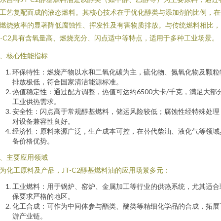
工艺复配而成的液态燃料。其核心技术在于优化醇类与添加剂的比例，在
燃烧效率的显著降低腐蚀性、挥发性及有害物质排放。与传统燃料相比，
T-C2具有含氧量高、燃烧充分、闪点适中等特点，适用于多种工业场景。
、核心性能指标
环保特性：燃烧产物以水和二氧化碳为主，硫化物、氮氧化物及颗粒
排放极低，符合国家清洁能源标准。
热值稳定性：通过配方调整，热值可达约6500大卡/千克，满足大部
工业供热需求。
安全性：闪点高于常规醇基燃料，储运风险较低；腐蚀性经特殊处理
对设备兼容性良好。
经济性：原料来源广泛，生产成本可控，在替代柴油、液化气等领域
备价格优势。
、主要应用领域
为化工原料及产品，JT-C2醇基燃料油的应用场景多元：
工业燃料：用于锅炉、窑炉、金属加工等行业的供热系统，尤其适合
保要求严格的地区。
化工合成：可作为中间体参与酯类、醚类等精细化学品的合成，拓展
游产业链。