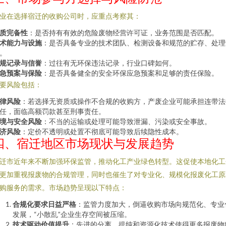
业在选择宿迁的收购公司时，应重点考察其：
质完备性
：是否持有有效的危险废物经营许可证，业务范围是否匹配。
术能力与设施
：是否具备专业的技术团队、检测设备和规范的贮存、处理
。
规记录与信誉
：过往有无环保违法记录，行业口碑如何。
急预案与保险
：是否具备健全的安全环保应急预案和足够的责任保险。
要风险包括：
律风险
：若选择无资质或操作不合规的收购方，产废企业可能承担连带法
任，面临高额罚款甚至刑事责任。
境与安全风险
：不当的运输或处理可能导致泄漏、污染或安全事故。
济风险
：定价不透明或处置不彻底可能导致后续隐性成本。
四、宿迁地区市场现状与发展趋势
迁市近年来不断加强环保监管，推动化工产业绿色转型。这促使本地化工
更加重视报废物的合规管理，同时也催生了对专业化、规模化报废化工原
购服务的需求。市场趋势呈现以下特点：
合规化要求日益严格
：监管力度加大，倒逼收购市场向规范化、专业
发展，“小散乱”企业生存空间被压缩。
技术驱动价值提升
：先进的分离、提纯和资源化技术使得更多报废物