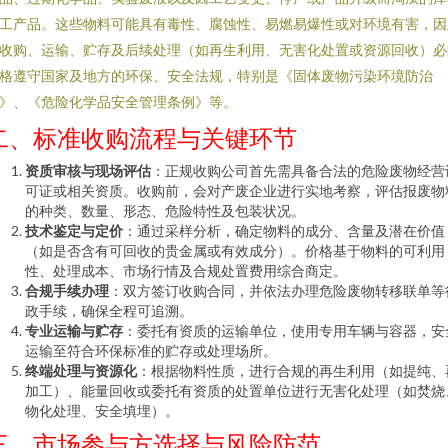
工产品。这些物料可能具有毒性、腐蚀性、易燃易爆性或对环境有害，因
收购、运输、贮存及后续处理（如再生利用、无害化处置或资源回收）必
格遵守国家及地方的环保、安全法规，特别是《固体废物污染环境防治
》、《危险化学品安全管理条例》等。
二、标准收购流程与关键环节
资质审核与现场评估
：正规收购公司首先需具备合法的危险废物经营
可证或相关资质。收购前，会对产废企业进行实地考察，评估报废物
的种类、数量、形态、危险特性及包装状况。
技术鉴定与定价
：通过采样分析，确定物料的成分、含量及潜在价值
（如是否含有可回收的贵金属或有效成分）。价格基于物料的可利用
性、处理成本、市场行情及合规处置费用综合商定。
合规手续办理
：双方签订收购合同，并依法办理危险废物转移联单等
政手续，确保全程可追溯。
专业运输与贮存
：委托有资质的运输单位，使用专用车辆与容器，安
运输至符合环保标准的贮存或处理场所。
终端处理与资源化
：根据物料性质，进行合规的再生利用（如提纯、
加工）、能量回收或委托有资质的处置单位进行无害化处理（如焚烧
物化处理、安全填埋）。
三、市场参与方选择与风险防范